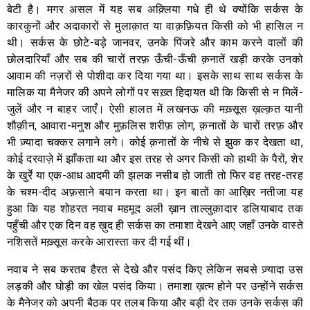
बेटी है। मगर असल में यह सब अक़्लिया गधे ही थे क्योंकि सर्कस के
कारकुनों और अदाकारों से मुलाक़ात या वाक़फ़ियत किसी को भी हासिल न
थी। सर्कस के छोटे-बड़े जानवर, उनके पिंजरे और काम करने वालों की
छोलदारियाँ और सब की चारों तरफ़ ऊँची-ऊँची क़नातें खड़ी करके उनको
आवाम की नज़रों से पोशीदा कर दिया गया था। इसके साथ साथ सर्कस के
मालिक या मैनेजर की अपने लोगों पर सख़्त हिदायत थी कि किसी से न मिलें-
जुलें और न बाहर जाएँ। ऐसी हालत में लखनऊ की मख़्सूस ख़ल्क़त यानी
शौक़ीन, आवारा-मनुश और मुफ़लिस शरीफ़ लोग, क़नातों के चारों तरफ़ और
भी ज़्यादा चक्कर लगाने लगे। कोई क़नातों के नीचे से झुक कर देखता था,
कोई दरवाज़े में झाँकता था और इस तरह से अगर किसी को हाथी के पैरों, शेर
के खुर्रे या एक-आध आदमी की झलक नसीब हो जाती तो फिर वह तरह-तरह
के चश्म-दीद अफ़साने बयान करता था। इन बातों का आख़िर नतीजा यह
हुआ कि यह शोहरत नवाब महमूद अली ख़ान ताल्लुक़ादार डलियाबाद तक
पहुँची और एक दिन वह ख़ुद ही सर्कस का तमाशा देखने आए जहाँ उनके वास्ते
नशिसतें मख़्सूस करके आरास्ता कर दी गई थीं।
नवाब ने सब करतब हैरत से देखे और पसंद किए लेकिन सबसे ज़्यादा उस
लड़की और घोड़ी का खेल पसंद किया। तमाशा ख़त्म होने पर उन्होंने सर्कस
के मैनेजर को अपनी बैठक पर तलब किया और बड़ी देर तक उनके सर्कस की