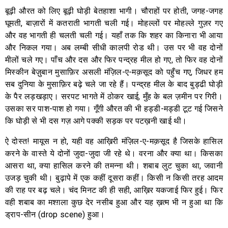
बूढ़ी औरत को लिए बूढ़ी घोड़ी बेतहाशा भागी। चौराहों पर होती, जगह-जगह
घूमती, बाज़ारों में कतराती भागती चली गई। मोहल्लों पर मोहल्ले गुज़र गए
और वह भागती ही चलती चली गई। यहाँ तक कि शहर का किनारा भी आया
और निकल गया। अब लम्बी सीधी कालपी रोड थी। उस पर भी वह दोनों
मीलों चले गए। पाँच और दस और फिर पन्द्रह मील हो गए, तो फिर वह दोनों
मिस्कीन बेज़ुबान मुसाफ़िर असली मंज़िल-ए-मक़सूद को पहुँच गए, जिधर हम
सब दुनिया के मुसाफ़िर बढ़े चले जा रहे हैं। पन्द्रह मील के बाद बुड्ढी घोड़ी
के पैर लड़खड़ाए। सरपट भागते में ठोकर खाई, मुँह के बल ज़मीन पर गिरी।
उसका सर पाश-पाश हो गया। गूँगी औरत की भी हड्डी-मड्डी टूट गई जिसने
कि घोड़ी से भी दस गज़ आगे पक्की सड़क पर पटख़नी खाई थी।
ऐ दोस्त! मायूस न हो, यही वह आख़िरी मंज़िल-ए-मक़सूद है जिसके हासिल
करने के वास्ते ये दोनों जुदा-जुदा जी रहे थे। वरना और क्या था। किसका
आसरा था, क्या हासिल करने की तमन्ना थी। शबाब लुट चुका था, जवानी
उजड़ चुकी थी। बुढ़ापे में एक कहीं दूसरा कहीं। किसी न किसी तरह आदम
की राह पर बढ़ चले। चंद मिनट की ही सही, आख़िर यकजाई फिर हुई। फिर
वही शबाब का मश्ग़ला कुछ देर नसीब हुआ और यह ख़त्म भी न हुआ था कि
ड्राप-सीन (drop scene) हुआ।