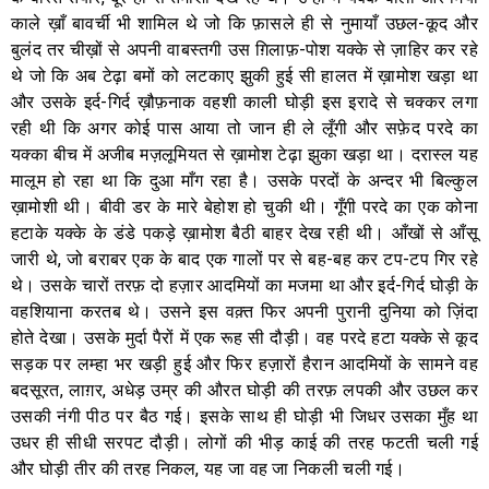
काले ख़ाँ बावर्ची भी शामिल थे जो कि फ़ासले ही से नुमायाँ उछल-कूद और
बुलंद तर चीख़ों से अपनी वाबस्तगी उस ग़िलाफ़-पोश यक्के से ज़ाहिर कर रहे
थे जो कि अब टेढ़ा बमों को लटकाए झुकी हुई सी हालत में ख़ामोश खड़ा था
और उसके इर्द-गिर्द ख़ौफ़नाक वहशी काली घोड़ी इस इरादे से चक्कर लगा
रही थी कि अगर कोई पास आया तो जान ही ले लूँगी और सफ़ेद परदे का
यक्का बीच में अजीब मज़लूमियत से ख़ामोश टेढ़ा झुका खड़ा था। दरास्ल यह
मालूम हो रहा था कि दुआ माँग रहा है। उसके परदों के अन्दर भी बिल्कुल
ख़ामोशी थी। बीवी डर के मारे बेहोश हो चुकी थी। गूँगी परदे का एक कोना
हटाके यक्के के डंडे पकड़े ख़ामोश बैठी बाहर देख रही थी। आँखों से आँसू
जारी थे, जो बराबर एक के बाद एक गालों पर से बह-बह कर टप-टप गिर रहे
थे। उसके चारों तरफ़ दो हज़ार आदमियों का मजमा था और इर्द-गिर्द घोड़ी के
वहशियाना करतब थे। उसने इस वक़्त फिर अपनी पुरानी दुनिया को ज़िंदा
होते देखा। उसके मुर्दा पैरों में एक रूह सी दौड़ी। वह परदे हटा यक्के से कूद
सड़क पर लम्हा भर खड़ी हुई और फिर हज़ारों हैरान आदमियों के सामने वह
बदसूरत, लाग़र, अधेड़ उम्र की औरत घोड़ी की तरफ़ लपकी और उछल कर
उसकी नंगी पीठ पर बैठ गई। इसके साथ ही घोड़ी भी जिधर उसका मुँह था
उधर ही सीधी सरपट दौड़ी। लोगों की भीड़ काई की तरह फटती चली गई
और घोड़ी तीर की तरह निकल, यह जा वह जा निकली चली गई।