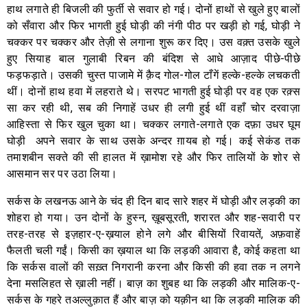
हाथ लगाते ही बिजली की फुर्ती से सवार हो गई। दोनों हाथों से खुले हुए बालों
को सँवारा और फिर भागती हुई घोड़ी की नंगी पीठ पर खड़ी हो गई, घोड़ी ने
चक्कर पर चक्कर और तेज़ी से लगाना शुरू कर दिए। उस वक़्त उसके खुले
हुए सियाह बाल गुलाबी रिबन की बंदिश से आधे आज़ाद पीछे-पीछे
फड़फड़ाते। उसकी चुस्त पाजामे में क़ैद गोल-गोल टाँगें हल्के-हल्के लचकती
थीं। दोनों हाथ हवा में लहराते थे। सरपट भागती हुई घोड़ी पर वह एक रक़्स
सा कर रही थी, सब की निगाहें उधर ही लगी हुई थीं वहाँ चोर दरवाज़ा
आहिस्ता से फिर खुल चुका था। चक्कर लगाते-लगाते एक दफ़ा उधर घूम
घोड़ी अपने सवार के साथ उसके अन्दर ग़ायब हो गई। कई सेकंड तक
तमाशबीन सक्ते की सी हालत में ख़ामोश रहे और फिर तालियों के शोर से
आसमान सर पर उठा लिया।
सर्कस के लखनऊ आने के चंद ही दिन बाद सारे शहर में घोड़ी और लड़की का
शोहरा हो गया। उन दोनों के हुस्न, ख़ूबसूरती, शरारत और शह-सवारी पर
तरह-तरह से इज़हार-ए-ख़याल होने लगे और बीसियों रिवायतें, अफ़वाहें
फैलती चली गईं। किसी का ख़याल था कि लड़की आवारा है, कोई कहता था
कि सर्कस वालों की सख़्त निगरानी करना और किसी की हवा तक न लगने
देना मसलिहत से ख़ाली नहीं। बाज़ का शुबह था कि लड़की और मालिक-ए-
सर्कस के गहरे तअल्लुक़ात हैं और बाज़ को यक़ीन था कि लड़की मालिक की