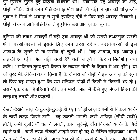
पुर-मुसर्रत गुज़री हुई घड़ियाँ वाबस्ता थीं। यकायक यह आवाज़ जो आई,
घोड़ी चौंकी, दोनों कान पीछे दबा ख़ामोश खड़ी हो गई। बाज़ार की चीख़-ओ-
पुकार में मियाँ ने आवाज़ न सुनी इसलिए गूँगी ने फिर वही आवाज़ निकाली।
घोड़ी ने कान आगे-पीछे हिलाते हुए फिर उस आवाज़ को सुना…
दुनिया की तमाम आवाज़ों में यही एक आवाज़ थी जो उससे तअल्लुक़ रखती
थी। बरसों-बरसों से इसके लिए कान तरस रहे थे, बरसों-बरसों से इस
आवाज़ के सुनने से ना-उम्मीद हो चुकी थी। “यह आवाज़, यह आवाज़।
लड़की आ गई। मिल गई। कहाँ है? चली जाएगी। फिर न मिलेगी। क्या
करूँ।” ग़ालिबन कुछ इसी क़िस्म के ख़याल घोड़ी के दिमाग़ में आए होंगे। या
जो कुछ भी, लेकिन यह वाक़िया है कि दोबारा जो घोड़ी ने इस आवाज़ को सुना
तो फिर यह मालूम हुआ कि उस मरियल घोड़ी में किसी ने बिजली भर दी।
उसने एक दफ़ा हिनहिनाने की तड़प मारी, जाल में फँसे हुए जंगली हिरन की
तरह वह तड़पी और फड़की।
देखते-देखते साज़ के टुकड़े-टुकड़े हो गए। घोड़ी आज़ाद बमों से निकल यक्के
के चारों तरफ़ फिरने लगी। वह रुकती-भागती, कभी अलिफ़ (सीधी खड़ी)
होती, कभी दुलत्तियाँ चलाने लगती, कान सुकेड़े, दाँत निकाले यक्के के गिर्द
घूमने लगी। चारों तरफ़ सैकड़ों आदमी जमा हो गए थे लेकिन ख़ौफ़ज़दा, भागने
के वास्ते तैयार, दूर ही से तमाशा देख रहे थे। उन्हीं में यक्के वाला और मियाँ