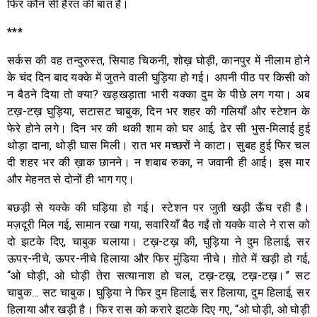
फिर कौन सी हैरत की बात है।
***
सर्कस की वह तन्दुरुस्त, सियाह चिकनी, शोख़ घोड़ी, कानपुर में नीलाम होने
के चंद दिन बाद यक्के में जुतने वाली घुड़िया हो गई। अपनी पीठ पर किसी को
न बैठने दिया तो क्या? खड़खड़ाता भारी यक्का दुम के पीछे लग गया। अब
टख़-टख़ घुड़िया, सटासट चाबुक, दिन भर शहर की गलियाँ और स्टेशन के
फेरे होने लगे। दिन भर की थकी शाम को घर आई, ढेर सी भुस-मिलाई हुई
थोड़ा दाना, थोड़ी घास मिली। रात भर मच्छरों ने काटा। सुबह हुई फिर चल
दी शहर भर की ख़ाक छानने। न शबाब रुका, न जवानी ही आई। इस मार
और मेहनत से दोनों ही भाग गए।
बछड़ी से यक्के की घड़िया हो गई। स्टेशन पर जुती खड़ी ऊँघ रही है।
मज़दूरी मिल गई, सामान रखा गया, सवारियाँ बैठ गईं तो यक्के वाले ने रास को
दो झटके दिए, चाबुक चलाया। टख़-टख़ की, घुड़िया ने दुम हिलाई, सर
ऊपर-नीचे, ऊपर-नीचे हिलाया और फिर मुंडिया नीचे। ग़ोते में खड़ी हो गई,
“ओ घोड़ी, ओ घोड़ी तेरा सत्यानाश हो चल, टख़-टख़, टख़-टख़।” सट
चाबुक… सट चाबुक। घुड़िया ने फिर दुम हिलाई, सर हिलाया, दुम हिलाई, सर
हिलाया और खड़ी है। फिर रास को करारे झटके दिए गए, “ओ घोड़ी, ओ घोड़ी