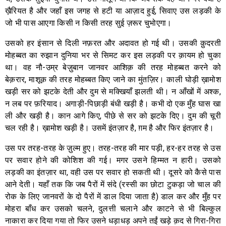
ख़ैरियत है और जहाँ इस जगह से हटी या आज़ाद हुई, सिवाए उस लड़की के
जो भी पास आएगा किसी न किसी तरह सुई ज़रूर चुभोएगा।
उसको हर इंसान से दिली नफ़रत और अदावत हो गई थी। उसकी क़ुदरती
मोहब्बत का रुझान दुनिया भर से सिमट कर इस लड़की पर क़ायम हो चुका
था। वह नौ-उम्र बेज़ुबान जानवर आशिक़ की तरह मोहब्बत करने को
बेक़रार, माशूक़ की तरह मोहब्बत किए जाने का मुंतज़िर। काली घोड़ी ख़ामोश
खड़ी सर को झटके देती और दुम से मक्खियाँ झलती थी। न आँखों में अश्क,
न लब पर फ़रियाद। अगाड़ी-पिछाड़ी बंधी खड़ी है। कभी दो एक मुँह घास खा
ली और खड़ी है। कान आगे किए, पीछे से सर को झटके दिए। दुम की चूरी
चल रही है। ख़ामोश खड़ी है। उसमें इंतज़ार है, ग़म है और फिर इंतज़ार है।
उस पर तरह-तरह के ज़ुल्म हुए। तरह-तरह की मार पड़ी, हर-हर तरह से उस
पर सवार होने की कोशिश की गई। मगर उसने हिम्मत न हारी। उसको
लड़की का इंतज़ार था, वही उस पर सवार हो सकती थी। दूसरे को कैसे पास
आने देती। यहाँ तक कि जब पैरों में संदे (रस्सी का छोटा टुकड़ा जो चाल की
रोक के लिए जानवरों के दो पैरों में डाल दिया जाता है) डाल कर और मुँह पर
मोहरा बाँध कर उसको चलने, दुलत्ती चलाने और काटने से भी बिल्कुल
नाकारा कर दिया गया तो फिर उसने धड़ाधड़ अपने तईं खड़े क़द से गिरा-गिरा