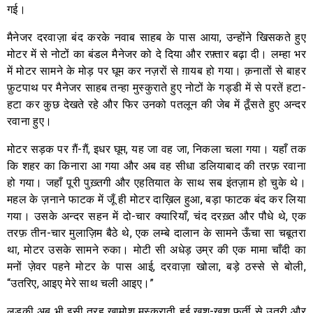
गई।
मैनेजर दरवाज़ा बंद करके नवाब साहब के पास आया, उन्होंने खिसकते हुए
मोटर में से नोटों का बंडल मैनेजर को दे दिया और रफ़्तार बढ़ा दी। लम्हा भर
में मोटर सामने के मोड़ पर घूम कर नज़रों से ग़ायब हो गया। क़नातों से बाहर
फ़ुटपाथ पर मैनेजर साहब तन्हा मुस्कुराते हुए नोटों के गड्डी में से परतें हटा-
हटा कर कुछ देखते रहे और फिर उनको पतलून की जेब में ठूँसते हुए अन्दर
रवाना हुए।
मोटर सड़क पर ग़ैं-ग़ैं, इधर घूम, यह जा वह जा, निकला चला गया। यहाँ तक
कि शहर का किनारा आ गया और अब वह सीधा डलियाबाद की तरफ़ रवाना
हो गया। जहाँ पूरी पुख़्तगी और एहतियात के साथ सब इंतज़ाम हो चुके थे।
महल के ज़नाने फाटक में जूँ ही मोटर दाख़िल हुआ, बड़ा फाटक बंद कर लिया
गया। उसके अन्दर सहन में दो-चार क्यारियाँ, चंद दरख़्त और पौधे थे, एक
तरफ़ तीन-चार मुलाज़िम बैठे थे, एक लम्बे दालान के सामने ऊँचा सा चबूतरा
था, मोटर उसके सामने रुका। मोटी सी अधेड़ उम्र की एक मामा चाँदी का
मनों ज़ेवर पहने मोटर के पास आई, दरवाज़ा खोला, बड़े ठस्से से बोली,
“उतरिए, आइए मेरे साथ चली आइए।”
लड़की अब भी इसी तरह ख़ामोश मुस्कुराती हुई ख़ुश-ख़ुश फुर्ती से उतरी और