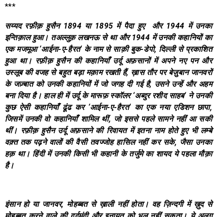
***
सय्यद रफ़ीक़ हुसैन
1894
या
1895
में पैदा हुए और
1944
में उनका
इन्तिक़ाल हुआ। तअल्लुक़ लखनऊ से था और
1944
में उनकी कहानियों का
एक मजमूआ
‘
आईना-ए-हैरत
‘
के नाम से साक़ी बुक-डेपो
,
दिल्ली से प्रकाशित
हुआ था। रफ़ीक़ हुसैन की कहानियाँ उर्दू अफ़सानों में अपने नए पन और
उस्लूब की वजह से बहुत बड़ा मक़ाम रखती हैं
,
ख़ास तौर पर बेज़ुबान जानवरों
के जज़्बात को उनकी कहानियों में जो जगह दी गई है
,
उसने उन्हें और अहम
बना दिया है। हाल ही में उर्दू के मारूफ़ स्कॉलर
‘
अब्दुर रशीद साहब
‘
ने उनकी
कुछ ऐसी कहानियाँ ढूंढ कर
‘
आईना-ए-हैरत
‘
का एक नया एडिशन छापा
,
जिसमें उनकी वो कहानियाँ शामिल थीं
,
जो इससे पहले सामने नहीं आ सकी
थीं। रफ़ीक़ हुसैन उर्दू अफ़साने की रिवायत में इतना नाम होते हुए भी लम्बे
वक़्त तक पढ़ने वालों की वैसी तवज्जोह हासिल नहीं कर सके
,
जैसा उनका
हक़ था। हिंदी में उनकी किसी भी कहानी के तर्जुमे का शायद ये पहला मौक़ा
है।
इंसान हो या जानवर
,
मोहब्बत से ख़ाली नहीं होता। वह ज़िन्दगी में ख़ुद से
मोहब्बत करने वाले की दर्दमंदी और इनायत को भूल नहीं सकता। ये अलग