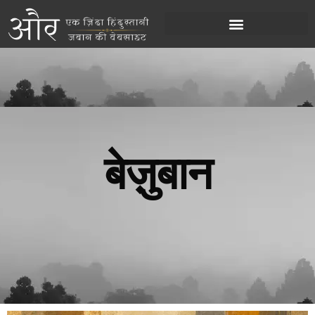
बेज़ुबान