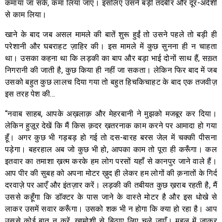
कमाया जा सके, कमा लिया जाए। इसलिए उसने बड़ी तदबीर और दूर-अंदेशी
से काम लिया।
खाने के बाद जब असल मामले की बातें शुरू हुईं तो उसने पहले तो बड़ी ही
परेशानी और घबराहट ज़ाहिर की। इस मामले में कुछ सुनना ही न चाहता
था। उसका कहना था कि लड़की का बाप और बड़ा भाई दोनों साथ हैं, सख़्त
निगरानी की जाती है, कुछ किया ही नहीं जा सकता। लेकिन फिर बाद में जब
उसको बहुत कुछ लालच दिया गया तो बहुत हिचकिचाहट के बाद एक तजवीज़
इस तरह पेश की…
“नवाब साहब, आपके अख़लाक़ और मेहरबानी ने मुझको मजबूर कर दिया।
लेकिन हुज़ूर देखें कि मैं किस क़दर ख़तरनाक काम करने पर आमादा हो गया
हूँ। अगर कुछ भी गड़बड़ हो गई तो दस-बारह बरस जेल में चक्की पीसना
पड़ेगा। बहरहाल अब जो कुछ भी हो, आपका काम तो पूरा ही करूँगा। कल
इतवार का तमाशा ख़त्म करके हम लोग परसों यहाँ से कानपुर जाने वाले हैं।
आप पीर की सुबह को अपना मोटर ख़ुद ही लेकर हम लोगों की क़नातों के गिर्द
दरवाज़े पर आएँ और इंतज़ार करें। लड़की की तबीयत कुछ ख़राब रहती है, मैं
उससे कहूँगा कि डॉक्टर के पास जाने के वास्ते मोटर है और इस धोखे से
लाकर उसमें सवार करूँगा। उसको शक भी न होगा कि क्या हो रहा है। आप
उससे कोई बात न करें, ख़ामोशी से बिठाए लिए चले जाएँ। महल में जाकर