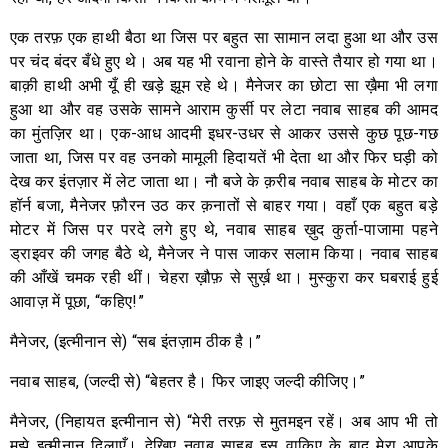
एक तरफ़ एक हाथी बैठा था जिस पर बहुत सा सामान लदा हुआ था और उस
पर चंद बंदर बँधे हुए थे। अब यह भी रवाना होने के वास्ते तैयार हो गया था।
बाक़ी हाथी अभी यूँ ही खड़े झूम रहे थे। मैनेजर का छोटा सा ख़ैमा भी लगा
हुआ था और वह उसके सामने आराम कुर्सी पर लेटा नवाब साहब की आमद
का मुंतज़िर था। एक-आध आदमी इधर-उधर से आकर उससे कुछ पूछ-गछ
जाता था, जिस पर वह उनको मामूली हिदायतें भी देता था और फिर घड़ी को
देख कर इंतज़ार में लेट जाता था। नौ बजे के क़रीब नवाब साहब के मोटर का
हॉर्न बजा, मैनेजर फ़ौरन उठ कर क़नातों से बाहर गया। वहाँ एक बहुत बड़े
मोटर में जिस पर परदे लगे हुए थे, नवाब साहब ख़ुद कुर्ता-पाजामा पहने
ड्राइवर की जगह बैठे थे, मैनेजर ने पास जाकर सलाम किया। नवाब साहब
की आँखें चमक रही थीं। चेहरा ख़ौफ़ से सुर्ख़ था। मुस्कुरा कर घबराई हुई
आवाज़ में पूछा, “कहिए!”
मैनेजर, (इत्मीनान से) “सब इंतज़ाम ठीक है।”
नवाब साहब, (जल्दी से) “बेहतर है। फिर जाइए जल्दी कीजिए।”
मैनेजर, (निहायत इत्मीनान से) “मेरी तरफ़ से मुतमइन रहें। अब आप भी तो
मुझे इत्मीनान दिलाएँ। देखिए नवाब साहब इस वाक़िए के बाद मेरा आपके