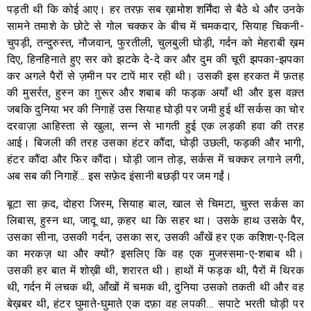
पड़ती थी कि कोई आए। हर तरफ़ सब ख़ामोश शर्मिंदा से बैठे थे और उनके
सामने तमाशे के छोटे से गोल चक्कर के बीच में चमकदार, सियाह चिकनी-
चुपड़ी, तन्दुरुस्त, नौजवान, फुरतीली, चुलबुली घोड़ी, गर्दन को मेहराबी ख़म
दिए, हिनहिनाते हुए सर को झटके दे-दे कर और दुम की चूरी झपका-झपका
कर अगले पैरों से ज़मीन पर टापें मार रही थी। उसकी इस हरकत में फ़तह
की मुसर्रत, हुस्न का ग़ुरूर और शबाब की फड़क अयाँ थी और इस वक़्त
जबकि दुनिया भर की निगाहें उस सियाह घोड़ी पर जमी हुई थीं सर्कस का चोर
दरवाज़ा आहिस्ता से खुला, सन्न से भागती हुई एक लड़की हवा की तरह
आई। बिजली की तरह उसका हंटर कौंदा, घोड़ी उछली, फड़की और भागी,
हंटर कौंदा और फिर कौंदा। घोड़ी जान तोड़, सर्कस में चक्कर लगाने लगी,
अब सब की निगाहें… इस सफ़ेद इंसानी बछड़ी पर जम गईं।
बूटा सा क़द, दोहरा जिस्म, सियाह बाल, खाल से चिमटा, चुस्त सर्कस का
लिबास, हुस्न था, जादू था, क़हर था कि सहर था। उसके हाथ उसके पैर,
उसका सीना, उसकी गर्दन, उसका सर, उसकी आँखें हर एक कशिश-ए-दिल
का मरकज़ था और क्यों? इसलिए कि वह एक मुजस्समा-ए-शबाब थी।
उसकी हर बात में शोख़ी थी, शरारत थी। हाथों में फड़क थी, पैरों में थिरक
थी, गर्दन में लचक थी, आँखों में चमक थी, दुनिया उसको तकती थी और वह
बेख़बर थी, हंटर घुमाते-घुमाते एक दफ़ा वह लपकी… सपाटे भरती घोड़ी पर