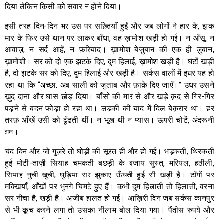
दिया लेकिन किसी को सवार न होने दिया।
इसी तरह दिन-दिन भर उस पर सख़्तियाँ हुईं और जब लोगों ने हार के, झक
मार के फिर उसे थान पर लाकर बाँधा, वह ख़ामोश खड़ी हो गई। न आँसू, न
आवाज़, न सर्द आहें, न फ़रियाद। ख़ामोश बेज़ुबान की एक ही ज़ुबान,
ख़ामोशी। सर को दो एक झटके दिए, दुम हिलाई, ख़ामोश खड़ी है। घंटों खड़ी
है, दो झटके सर को दिए, दुम हिलाई और खड़ी है। सर्कस वालों में इधर यह हो
रहा था कि “अच्छा, अब साली को जुलाब और फ़ाक़े दिए जाएँ।” उधर उसने
ख़ुद दाना और घास छोड़ दिया। बाँसों की मार से और खड़े क़द से गिर-गिर
पड़ने से बदन फोड़ा हो रहा था। लड़की की याद में दिल बेक़रार था। हर
तरफ़ आँखें उसी को ढूँढती थीं। न भूख थी न प्यास। ऊपरी चोटें, अंदरूनी
ग़म।
चंद दिन और जो गुज़रे तो घोड़ी की सूरत ही और हो गई। भड़कती, थिरकती
हुई मोटी-ताज़ी सियाह चमकती बछड़ी के बजाय सुस्त, मरियल, हठीली,
सियाह नुची-खुची, घुड़िया सर झुकाए ऊँघती हुई सी खड़ी है। टाँगों पर
मक्खियाँ, आँखों पर भुनगे चिमटे हुए हैं। कभी दुम हिलाती तो हिलाती, वरना
सर नीचा है, खड़ी है। अजीब हालत हो गई। आख़िरी दिन जब सर्कस कानपुर
से भी कूच करने लगा तो उसका नीलाम बोल दिया गया। पैंतीस रुपये और