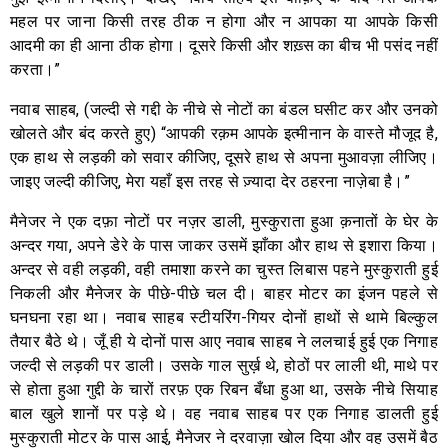
महल पर जाना किसी तरह ठीक न होगा और न आपका या आपके किसी
आदमी का ही आना ठीक होगा। दूसरे किसी और शख़्स का बीच भी पसंद नहीं
करता।”
नवाब साहब, (जल्दी से गद्दी के नीचे से नोटों का बंडल घसीट कर और उनको
खोलते और बंद करते हुए) “आपकी रक़म आपके इत्मीनान के वास्ते मौजूद है,
एक हाथ से लड़की को सवार कीजिए, दूसरे हाथ से अपना मुआवज़ा लीजिए।
जाइए जल्दी कीजिए, मेरा यहाँ इस तरह से ज़्यादा देर ठहरना नाज़ेबा है।”
मैनेजर ने एक दफ़ा नोटों पर नज़र डाली, मुस्कुराता हुआ क़नातों के घेर के
अन्दर गया, अपने डेरे के पास जाकर उसमें झाँका और हाथ से इशारा किया।
अन्दर से वही लड़की, वही तमाशा करने का चुस्त लिबास पहने मुस्कुराती हुई
निकली और मैनेजर के पीछे-पीछे चल दी। बाहर मोटर का इंजन पहले से
घनघना रहा था। नवाब साहब स्टीयरिंग-गियर दोनों हाथों से थामे बिल्कुल
तैयार बैठे थे। जूँ ही ये दोनों पास आए नवाब साहब ने ललचाई हुई एक निगाह
जल्दी से लड़की पर डाली। उसके गाल सुर्ख़ थे, होठों पर लाली थी, माथे पर
से होता हुआ गुद्दी के चारों तरफ़ एक रिबन बँधा हुआ था, उसके नीचे सियाह
बाल खुले शानों पर पड़े थे। वह नवाब साहब पर एक निगाह डालती हुई
मुस्कुराती मोटर के पास आई, मैनेजर ने दरवाज़ा खोल दिया और वह उसमें बैठ