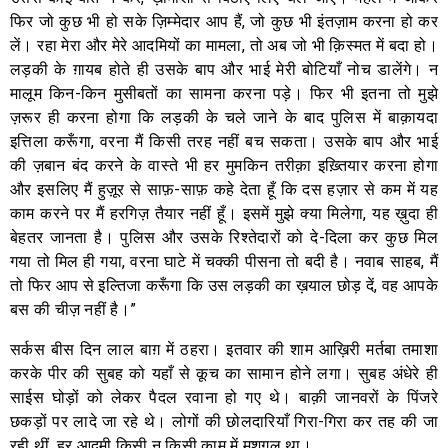
फिर जो कुछ भी हो सके ज़िम्मेदार आप हैं, जो कुछ भी इंतज़ाम करना हो कर
लें। रहा मेरा और मेरे आदमियों का मामला, तो अब जो भी क़िस्मत में बदा हो।
लड़की के ग़ायब होते ही उसके बाप और भाई मेरी बोटियाँ नोच डालेंगे। न
मालूम किन-किन मुसीबतों का सामना करना पड़े। फिर भी इतना तो मुझे
ज़रूर ही करना होगा कि लड़की के चले जाने के बाद पुलिस में बाक़ायदा
इत्तिला करूँगा, वरना मैं किसी तरह नहीं बच सकता। उसके बाप और भाई
की ज़बान बंद करने के वास्ते भी हर मुमकिन तरीक़ा इख़्तियार करना होगा
और इसलिए मैं हुज़ूर से साफ़-साफ़ कहे देता हूँ कि दस हज़ार से कम में यह
काम करने पर मैं हरगिज़ तैयार नहीं हूँ। इसमें मुझे क्या मिलेगा, यह ख़ुदा ही
बेहतर जानता है। पुलिस और उसके रिश्तेदारों को दे-दिला कर कुछ मिल
गया तो मिल ही गया, वरना घाटे में चक्की पीसना तो बदी है। नवाब साहब, मैं
तो फिर आप से इल्तिजा करूँगा कि उस लड़की का ख़याल छोड़ दें, वह आपके
बस की चीज़ नहीं है।”
सर्कस बीस दिन लाल बाग़ में ठहरा। इतवार की शाम आख़िरी मर्तबा तमाशा
करके पीर की सुबह को यहाँ से कूच का सामान होने लगा। सुबह अंधेरे ही
साईस घोड़ों को लेकर पैदल रवाना हो गए थे। बाक़ी जानवरों के पिंजरे
छकड़ों पर लादे जा रहे थे। लोगों की छोलदारियाँ गिरा-गिरा कर तह की जा
रही थीं, हर आदमी किसी न किसी काम में मशग़ूल था।