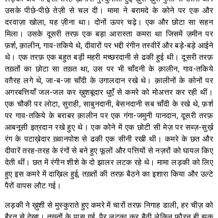
उसके पीछे-पीछे तेज़ी से चल दी। मामा ने बरामदे के कोने पर एक और
दरवाज़ा खोला, यह ज़ीना था। दोनों ऊपर चढ़े। एक और छोटा सा सहन
मिला। उसके दूसरी तरफ़ एक बड़ा आरास्ता कमरा था जिसमें ज़मीन पर
फ़र्श, क़ालीन, गाव-तकिये थे, दीवारों पर भद्दी रंगीन तस्वीरें और बड़े-बड़े आईने
थे। एक तरफ़ एक बहुत बड़ी महरी मच्छरदानी से ढकी हुई थी। दूसरी तरफ़
तख़्तों का छोटा सा तख़्त था, उस पर भी चाँदनी के क़ालीन, गाव-तकिये
वग़ैरह लगे थे, जा-ब-जा चाँदी के उगालदान रखे थे। क़ालीनों के कोनों पर
अगरबत्तियाँ जल-जल कर ख़ुशबूदार धुएँ से कमरे को मोअत्तर कर रही थीं।
एक चौकी पर लोटा, सुराही, साबुनदानी, बेसनदानी सब चाँदी के रखे थे, फ़र्श
पर गाव-तकिये के बराबर क़ालीन पर एक गंगा-जमुनी पानदान, दूसरी तरफ़
आबनूसी इत्रदान रखे हुए थे। एक कोने में एक छोटी सी मेज़ पर सब्ज़-सुर्ख़
रंग के पटाख़ेदार ख़्वानपोश से ढकी एक सीनी रखी थी। कमरे के छत और
दीवारें तरह-तरह के रंगों से बने हुए फूलों और पत्तियों से नज़रों को घायल किए
देती थीं। छत में रंगीन शीशे के दो झालर लटक रहे थे। मामा लड़की को लिए
हुए इस कमरे में दाख़िल हुई, तख़्तों की तरफ़ बैठने का इशारा किया और उल्टे
पैरों वापस लौट गई।
लड़की ने ख़ुशी से मुस्कुराते हुए कमरे में चारों तरफ़ निगाह डाली, हर चीज़ को
हैरत से देखा। तख़्तों के पास गई, पैर लटका कर बैठी लेकिन फ़ौरन ही झुक