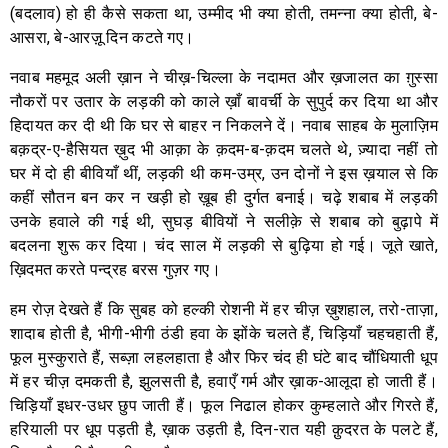
(बदलाव) हो ही कैसे सकता था, उम्मीद भी क्या होती, तमन्ना क्या होती, बे-
आसरा, बे-आरज़ू दिन कटते गए।
नवाब महमूद अली ख़ान ने चीख़-चिल्ला के नदामत और ख़जालत का ग़ुस्सा
नौकरों पर उतार के लड़की को काले ख़ाँ बावर्ची के सुपुर्द कर दिया था और
हिदायत कर दी थी कि घर से बाहर न निकलने दें। नवाब साहब के मुलाज़िम
बक़द्र-ए-हैसियत ख़ुद भी आक़ा के क़दम-ब-क़दम चलते थे, ज़्यादा नहीं तो
घर में दो ही बीवियाँ थीं, लड़की थी कम-उम्र, उन दोनों ने इस ख़याल से कि
कहीं सौतन बन कर न खड़ी हो ख़ूब ही दुर्गत बनाई। चढ़े शबाब में लड़की
उनके हवाले की गई थी, सुघड़ बीवियों ने सलीक़े से शबाब को बुढ़ापे में
बदलना शुरू कर दिया। चंद साल में लड़की से बुढ़िया हो गई। जूते खाते,
ख़िदमत करते पन्द्रह बरस गुज़र गए।
हम रोज़ देखते हैं कि सुबह को हल्की रोशनी में हर चीज़ ख़ुशहाल, तरो-ताज़ा,
शादाब होती है, भीगी-भीगी ठंडी हवा के झोंके चलते हैं, चिड़ियाँ चहचहाती हैं,
फूल मुस्कुराते हैं, सब्ज़ा लहलहाता है और फिर चंद ही घंटे बाद चौंधियाती धूप
में हर चीज़ दमकती है, झुलसती है, हवाएँ गर्म और ख़ाक-आलूदा हो जाती हैं।
चिड़ियाँ इधर-उधर छुप जाती हैं। फूल निढाल होकर कुम्हलाते और गिरते हैं,
हरियाली पर धूप पड़ती है, ख़ाक उड़ती है, दिन-रात यही क़ुदरत के पलटे हैं,