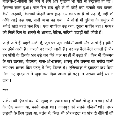
मालिक-ए-सर्कस की जेब में आए और घुड़िया भी यहाँ से रुख़सत हो गई।
क़िस्सा ख़त्म हुआ। चार दिन बाद भूले से भी कोई क्यों उनको याद करता,
कैसी लड़की, किसकी घोड़ी! घास-कूड़ा उसका पड़ा है तो पड़ा है, नहीं तो
आँधी आई उड़ गया, पानी आया बह गया। ये दोनों भी दुनिया के समुंदर में
थपेड़े खाते बहते चल दिए। एक मशरिक़ उड़ गया, दूसरा मग़रिब बहा। पत्थर
की सिलें दिल के आरज़े से आज़ाद, बेहिस, सदियों पहाड़ों बैठी जीती हैं।
जाड़े जाते हैं, बहारें आती हैं, जुग पर जुग, सदियाँ आती और जाती हैं। क़ौमों
पर क़ौमें आती हैं। नस्लों पर नस्लें जाती हैं। पर यह बैठी-बैठी तकती हैं और
हम आँधी के तिनके अब उड़े जब गिरे, पल भर ही में उड़ते हैं। फिर भी क़िस्मत
के मारे उल्फ़त, मोहब्बत, यास-ओ-हसरत, आरज़ू और तमन्ना का घरौंदा यानी
लप-लप करता दिल पहलू में लिए फिरते हैं। इत्तिफ़ाक़ ने इकट्ठा कर दिया
मिल गए, हादसात ने जुदा कर दिया अलग हो गए। न उसका कोई घर न
द्वारा।
***
सर्कस की ज़िंदगी क्या थी सुबह का ख़्वाब था। चौंकते तो कुछ न था। घोड़ी
के लिए यक्का था, यक्के वाला था। कानपुर की सड़कें गलियाँ थीं। उधर
लड़की के लिए चूल्हा था, बर्तन थे, सिल थी और बट्टा था और दो बीबियों की