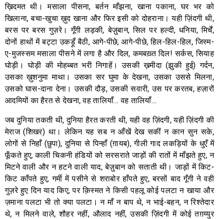
ख़िदमत थी। मसाला पीसना, बर्तन माँझना, खाना पकाना, घर भर को
खिलाना, बचा-खुचा ख़ुद खाना और फिर इसी को दोहराना। यही ज़िंदगी थी,
बरस पर बरस गुज़रे। गूँगी लड़की, बेज़ुबान, सिल पर हल्दी, धनिया, मिर्चें,
दोनों हाथों में बट्टा उकड़ूँ बैठी, आगे-पीछे, आगे-पीछे, हिल-हिल-हिल, जिस्म-
ए-मुजस्सम मसाला पीसने में लगा है और दिल, कमबख़्त दिल! सर्कस, सियाह
घोड़ी। घोड़ी की मोहब्बत भरी निगाहें। उसकी ख़मीदा (झुकी हुई) गर्दन,
उसका ख़ुशनुमा माथा। उसका सर घुमा के देखना, उसका उससे मिलना,
उसको घास-दाना देना। उसकी दौड़, उसकी सवारी, उस पर करतब, हज़ारों
आदमियों का हैरत से देखना, वह तालियाँ… वह तालियाँ…
जब दुनिया तकती थी, दुनिया हैरत करती थी, यही वह ज़िंदगी, यही ज़िंदगी की
मेराज (शिखर) था। लेकिन यह सब न आँखें देख सकीं न कान सुन सके,
लोगों से निहाँ (छुपा), दुनिया से पिन्हाँ (ग़ायब), गीली गाद लकड़ियों के धुएँ में
फूँकते हुए, काली चिकनी हंडियों को सरसराते जाड़ों की रातों में माँझते हुए, न
मिटने वाली और न हटने वाली याद, बेज़ुबान को सताती थी। जाड़ों में किट-
किट काँपते हुए, गर्मी में पसीने से शराबोर हाँपते हुए, बरसों बाद गूँगी ने वही
गुज़रे हुए दिन याद किए, पर क़िस्मत ने किसी पहलू कोई पलटा न खाया और
ज़माना पलटा भी तो क्या पलटा। न माँ न बाप थे, न भाई-बहन, न रिश्तेदार
थे, न मिलने वाले, शौहर नहीं, औलाद नहीं, उसकी ज़िंदगी में कोई तग़य्युर