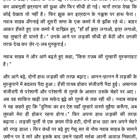
कर आबनूसी इत्रदान को छुआ और फिर सीधी हो गई। चारों तरफ़ देखा कि
कोई देखता तो नहीं है। फिर झुक कर इत्रदान के नक़ूश पर हाथ फेरा।
नवाब साहब अँगनाई की दूसरी सम्त के एक कमरे में से झाँक रहे थे। बाहर
आकर हँसते हुए उस कमरे में दाख़िल हुए, “हाँ हाँ इत्र लगाओ, इत्र लगाओ,
यह तुम्हारे ही वास्ते है।” उनके आने पर लड़की सीधी हो बैठी और उनकी
तरफ़ देख कर ज़ेर-ए-लब मुस्कुराई।
नवाब साहब ने और आगे बढ़ते हुए कहा, “किस ग़ज़ब की तुम्हारी मुस्कराहट
है।”
और आगे बढ़े, दोनों हाथ लड़की की तरफ़ बढ़ाए। आनन-फ़ानन में लड़की के
मुस्कुराने में बदलाव पैदा हुआ। हँसी ग़ायब होकर संजीदगी पैदा हुई। अचानक
संजीदगी से परेशानी और परेशानी से ग़ुस्से के आसार उसके चेहरे पर आए।
अब वह साकित खड़ी उस सफ़ेद बूढ़े को ग़ुस्से से तक रही थी। नवाब साहब
ने यह कहते हुए कि “दुनिया का हर ऐश यहाँ तुम्हारे वास्ते मुहैया करूँगा, अब
तुमको मेरा ही होकर रहना होगा।” फिर अपना हाथ लड़की की तरफ़
बढ़ाया। लड़की फुर्ती से एक क़दम पीछे हटी, दोनों हाथ उठा कर अपने चेहरे
को रगड़ डाला। फिर कंधों पर बढ़े हुए गेसू सर से नोच नवाब साहब के सामने
ज़मीन पर दे मारे और इसके बाद उसने पहली मर्तबा अपनी आवाज़ निकाली,