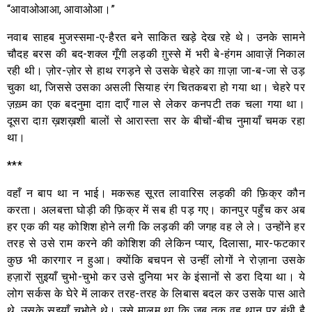
“आवाओआआ, आवाओआ।”
नवाब साहब मुजस्समा-ए-हैरत बने साकित खड़े देख रहे थे। उनके सामने
चौदह बरस की बद-शक्ल गूँगी लड़की ग़ुस्से में भरी बे-हंगम आवाज़ें निकाल
रही थी। ज़ोर-ज़ोर से हाथ रगड़ने से उसके चेहरे का ग़ाज़ा जा-ब-जा से उड़
चुका था, जिससे उसका असली सियाह रंग चितकबरा हो गया था। चेहरे पर
ज़ख़्म का एक बदनुमा दाग़ दाएँ गाल से लेकर कनपटी तक चला गया था।
दूसरा दाग़ ख़शख़शी बालों से आरास्ता सर के बीचों-बीच नुमायाँ चमक रहा
था।
***
वहाँ न बाप था न भाई। मकरूह सूरत लावारिस लड़की की फ़िक्र कौन
करता। अलबत्ता घोड़ी की फ़िक्र में सब ही पड़ गए। कानपुर पहुँच कर अब
हर एक की यह कोशिश होने लगी कि लड़की की जगह वह ले ले। उन्होंने हर
तरह से उसे राम करने की कोशिश की लेकिन प्यार, दिलासा, मार-फटकार
कुछ भी कारगार न हुआ। क्योंकि बचपन से उन्हीं लोगों ने रोज़ाना उसके
हज़ारों सुइयाँ चुभो-चुभो कर उसे दुनिया भर के इंसानों से डरा दिया था। ये
लोग सर्कस के घेरे में लाकर तरह-तरह के लिबास बदल कर उसके पास आते
थे, उसके सुइयाँ चुभोते थे। उसे मालूम था कि जब तक वह थान पर बंधी है