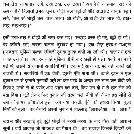
चल तेरा सत्यानाश लगे, टख़-टख़, टख़-टख़।” अब पैरों से ज़्यादा सर को
ऊपर-नीचे हिलाती ठुमक-ठुमक घोड़ी चल पड़ी तो और सटासट चाबुक पड़ने
लगे, “चल ओ घोड़ी चल, चल, चल। ओ घोड़ी, ओ घोड़ी तेरा नास हो, टख़-
टख़, टख़-टख़।”
इसी टख़-टख़ में घोड़ी की उम्र कट गई। पन्द्रह बरस हो गए, बूढ़ी हो गई।
पैर काँपने लगे, रास्ता चलना दुश्वार हो गया। एक रोज़ हस्ब-ए-मअमूल
(आदतन) घुड़िया यक्का खींचती ठुमक ठुमक चली जा रही थी। बाज़ार में एक
जगह उसे रोका गया, रुक गई, मुंडिया नीची कर खड़ी हो गई। यक्के पर परदे
पड़े थे, उसमें दो ज़नानी सवारियाँ थीं। एक मर्द साथ था, मर्द वही काले ख़ाँ
बावर्ची थे। सवारियों में एक बीवी, दूसरी गूँगी मामा थी। काले ख़ान ने एक
दुकान पर से ज़नाने गुरगाबी जूते ला कर परदे के अन्दर सर डाल कर बीवी को
दिखाए, उनमें से दो पसंद आए, पहन कर देखे, फिर उन दो में से एक लेने को
बता दिया। जूते लेकर फिर दुकान की तरफ़ चले, बीवी की नीयत इस जोड़े से
उस जोड़े पर डाँवाडोल हुई। अब क्या करती, गूँगी को इशारा किया—बुला
मियाँ को बुला। वह बेचारी अपनी ज़ुबान में चिल्लाई, “आवाओआ… वा… आवा!”
उदास और मुरझाई हुई बूढ़ी घोड़ी ने बरसों-बरस के बाद फिर वही आवाज़
सुनी। वही आवाज़ जो मोहब्बत का पैग़ाम थी। वह आवाज़ जिससे ज़िंदगी की