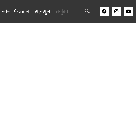
नॉन फ़िक्शन
मज़मून
तर्जुमा