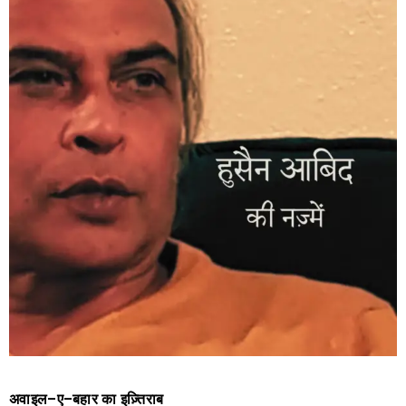
अवाइल
–
ए
–
बहार
का
इज़्तिराब