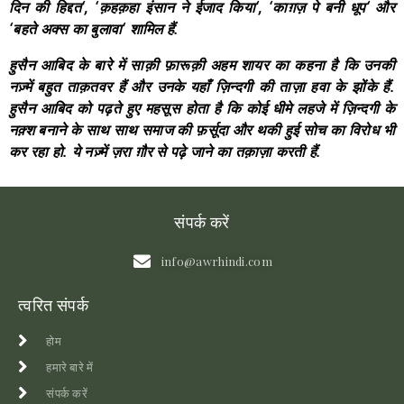
दिन
की
हिद्दत
‘, ‘
क़हक़हा
इंसान
ने
ईजाद
किया
‘, ‘
काग़ज़
पे
बनी
धूप
‘
और
‘
बहते
अक्स
का
बुलावा
‘
शामिल
हैं
.
हुसैन
आबिद
के
बारे
में
साक़ी
फ़ारूक़ी
अहम
शायर
का
कहना
है
कि
उनकी
नज़्में
बहुत
ताक़तवर
हैं
और
उनके
यहाँ
ज़िन्दगी
की
ताज़ा
हवा
के
झोंके
हैं
.
हुसैन
आबिद
को
पढ़ते
हुए
महसूस
होता
है
कि
कोई
धीमे
लहजे
में
ज़िन्दगी
के
नक़्श
बनाने
के
साथ
साथ
समाज
की
फ़र्सूदा
और
थकी
हुई
सोच
का
विरोध
भी
कर
रहा
हो
.
ये
नज़्में
ज़रा
ग़ौर
से
पढ़े
जाने
का
तक़ाज़ा
करती
हैं
.
संपर्क करें
info@awrhindi.com
त्वरित संपर्क
होम
हमारे बारे में
संपर्क करें