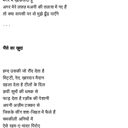
मगर मैं ख़ौफ़ज़दा हूँ
अगर मेरे लफ़्ज़ मअनी की तलाश में गए हैं
तो क्या वापसी पर वो मुझे ढूँढ पाएँगे
٠٠٠
भैंसे
का
ख़ुदा
हम्द उसकी जो रौंद देता है
मिट्टी, रेत, ख़ारदार मैदान
दहला देता है टीलों के दिल
क़वी सुमों की धमक से
फाड़ देता है रक़ीब की पेशानी
अपनी अज़ीम टक्कर से
जिसके सींग शश-जिहत में फैले हैं
चमकीली अनियों में
ऐसे रहम-ए-मादर पिरोए