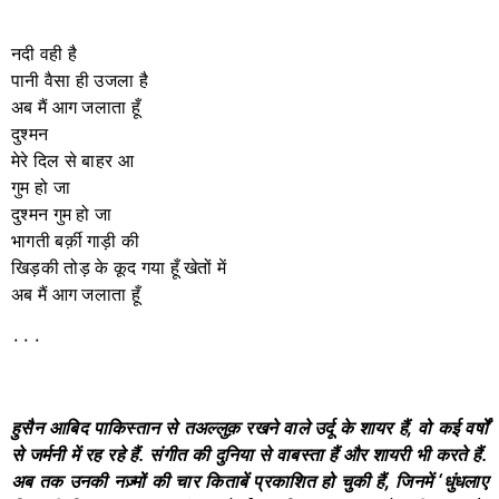
नदी वही है
पानी वैसा ही उजला है
अब मैं आग जलाता हूँ
दुश्मन
मेरे दिल से बाहर आ
गुम हो जा
दुश्मन गुम हो जा
भागती बर्क़ी गाड़ी की
खिड़की तोड़ के कूद गया हूँ खेतों में
अब मैं आग जलाता हूँ
٠٠٠
हुसैन
आबिद
पाकिस्तान
से
तअल्लुक़
रखने
वाले
उर्दू
के
शायर
हैं
,
वो
कई
वर्षों
से
जर्मनी
में
रह
रहे
हैं
.
संगीत
की
दुनिया
से
वाबस्ता
हैं
और
शायरी
भी
करते
हैं
.
अब
तक
उनकी
नज़्मों
की
चार
किताबें
प्रकाशित
हो
चुकी
हैं
,
जिनमें
‘
धुंधलाए