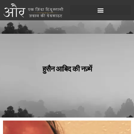
हुसैन आबिद की नज़्में