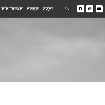
नॉन फ़िक्शन
मज़मून
तर्जुमा