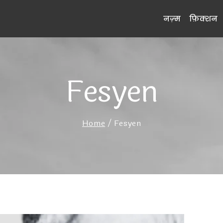
नज़्म
फ़िक्शन
Fesyen
Home
/
Fesyen